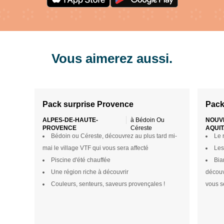
1
/
8
1
/
10
Vous aimerez aussi.
Pack surprise Provence
Pack
ALPES-DE-HAUTE-
à Bédoin Ou
NOUV
PROVENCE
Céreste
AQUIT
Bédoin ou Céreste, découvrez au plus tard mi-
Le 
mai le village VTF qui vous sera affecté
Les
Piscine d'été chauffée
Bia
Une région riche à découvrir
découv
Couleurs, senteurs, saveurs provençales !
vous s