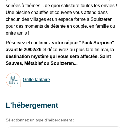
au
soirées à thèmes... de quoi satisfaire toutes les envies !
Recevez
25/07
Une piscine chauffée et couverte vous attend dans
tous
et
chacun des villages et un espace forme à Soultzeren
les
du
pour des moments de détente en couple, en famille ou
15
15
entre amis !
jours
,
au
directement
22/08/26
Réservez et confirmez
votre séjour "Pack Surprise"
dans
:
avant le 20/02/26
et découvrez au plus tard fin mai,
la
votre
479€
/adulte
destination mystère qui vous sera affectée, Saint
boîte
Sauves, Métabief ou Soultzeren...
mail,
•
toutes
Eté
Grille tarifaire
les
du
nouveautés,
25/07
bons
au
plans,
L'hébergement
15/08/26
promos,
:
idées
559€
/adulte
Sélectionnez un type d’hébergement :
de