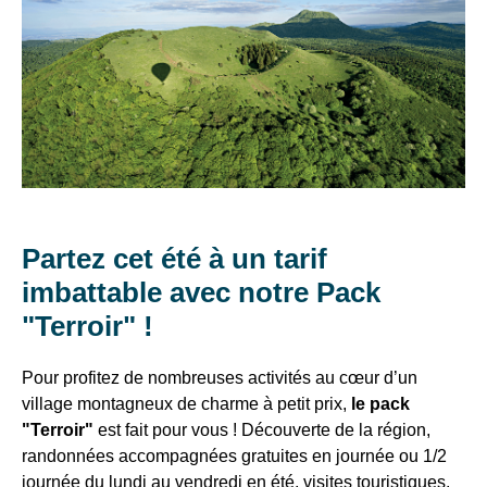
TERROIR,
VTF,
au
des
31/10/26
ST
:
offres
349€
/adulte
exclusives
SAUVES,
et
•
SOULTZEREN
des
Eté
bons
OU
du
plans
27/06
pour
MÉTABIEF
Partez cet été à un tarif
au
vos
4/07/26
imbattable avec notre Pack
vacances
:
"Terroir" !
!
399€
/adulte
Pour profitez de nombreuses activités au cœur d’un
Il
•
village montagneux de charme à petit prix,
le pack
suffit
Eté
"Terroir"
est fait pour vous ! Découverte de la région,
d’un
du
randonnées accompagnées gratuites en journée ou 1/2
clic
4
journée du lundi au vendredi en été, visites touristiques,
!