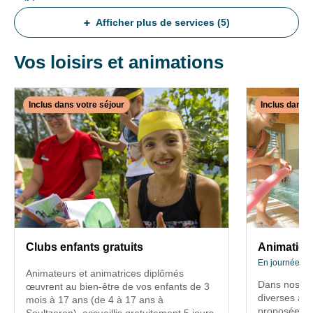
des
-90%,
liens
Gratuit
Afficher plus de services (5)
de
-
désinscription
1
ou
Vos loisirs et animations
an
en
écrivant
à
Promo
Inclus dans votre séjour
Inclus dans v
contact-
:
✕
RGPD@vtf-
•
INCLUS
INCLUS
vacances.com.
Gratuit
DANS
DANS
Plus
d’info
-
VOTRE
VOTRE
sur
6
SÉJOUR
SÉJOUR
notre
ans
politique
Clubs
Animatio
:
de
enfants
En
une
confidentialité
journée
gratuits
Clubs enfants gratuits
Animation
sur
gratuité
et
en
En journée et 
la
par
soirée
Animateurs et animatrices diplômés
page
Animateurs
Dans nos vil
famille
œuvrent au bien-être de vos enfants de 3
mentions
diverses acti
et
mois à 17 ans (de 4 à 17 ans à
en
Dans
légales
proposées gr