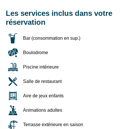
En
-10%,
renseignant
Les services inclus dans votre
6
votre
à
adresse
réservation
email
-11
vous
ans
acceptez
Bar (consommation en sup.)
=
de
-20%,
recevoir
Boulodrome
4
la
newsletter
à
de
Piscine intérieure
-6
VTF.
ans
Vous
=
Salle de restaurant
pouvez
-40%,
vous
désinscrire
1
Aire de jeux enfants
à
à
tout
-4
Animations adultes
moment
ans
à
=
l’aide
Terrasse extérieure en saison