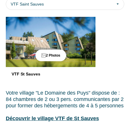
séjours
•
VTF Saint Sauves
ou
Eté
conseils
du
pratiques
22
pour
au
bien
29/08/26
préparer
:
vos
419€
/adulte
2 Photos
prochaines
Tarifs
vacances.
enfants
:
VTF St Sauves
•
Votre
Enfants
Votre village "Le Domaine des Puys" dispose de :
adresse
:
84 chambres de 2 ou 3 pers. communicantes par 2
mail
11
pour former des hébergements de 4 à 5 personnes
à
-16
Découvrir le village VTF de St Sauves
ans
=