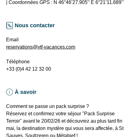
| Coordonnées GPS :
N 46°46’27.905’’ E 6°21’11.689’’
basket,
étang
avec
Nous contacter
possibilité
de
Email
pêche
reservations@vtf-vacances.com
ou
encore
Téléphone
une
+33 (0)4 42 12 32 00
initiation
à
l’escalade
À savoir
sur
mur
Comment se passe un pack surprise ?
pendant
Réservez et confirmez
votre séjour "Pack Surprise
les
Terroir" avant le 20/02/26
et découvrez au plus tard fin
vacances
mai,
la destination mystère qui vous sera affectée, à St
scolaires
Sauves, Soultzeren ou Métabief
!
françaises