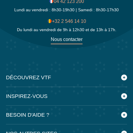
04 42 123 200
Lundi au vendredi : 8h30-19h30 | Samedi : 8h30-17h30
+32 2 546 14 10
Du lundi au vendredi de 9h à 12h30 et de 13h à 17h.
Nous contacter
DÉCOUVREZ VTF
Qui sommes-nous ?
INSPIREZ-VOUS
Les villages vacances VTF
Nos engagements
Le blog
BESOIN D'AIDE ?
Nos agences
Feuilleter nos brochures
Nos partenaires
Application mobile VTF
Foire aux questions