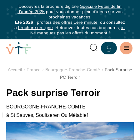
5
5
Découvrez la brochure digitale
Spéciale Fêtes de fin
✕
✕
0-
0-
d'année 2025
pour vous donner plein d'idées sur vos
mer
mer
mer
prochaines vacances.
Grille
Abonnez-
Eté 2026
: profitez
des offres 1ère minute
ou consultez
la
brochure en ligne
. Retrouvez toutes nos brochures,
ici
.
tarifaire
vous
Ne manquez pas
les offres du moment
!
à
notre
Pack
Surprise
newsletter
Accueil
France
Bourgogne-Franche-Comté
Pack Surprise
•
Abonnez-
PC Terroir
Printemps
vous
du
pour
VILLAGE
Pack surprise Terroir
13/06
être
au
VACANCES
informé·e
BOURGOGNE-FRANCHE-COMTÉ
27/06/26
de
à St Sauves, Soultzeren Ou Métabief
et
PACK
tous
Toussaint
les
SURPRISE
du
avantages
17/10