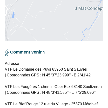
quotidien
comme
de
un
votre
espace
hébergement,
jeux,
la
un
taxe
boulodrom
de
une
séjour.
table
de
Comment venir ?
ping-
pong,
Adresse
un
VTF Le Domaine des Puys 63950 Saint Sauves
mini-
| Coordonnées GPS :
N 45°37’23.999’’ - E 2°41’42’’
golf,
terrain
VTF Les Fougères 1 chemin Ober Eck 68140 Soultzeren
de
| Coordonnées GPS :
N 48°3’41.585’’ - E 7°5’29.096’’
volley
et
VTF Le Bief Rouge 12 rue du Village - 25370 Métabief
de