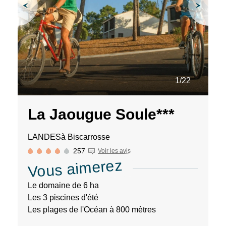
des
liens
de
désinscription
ou
en
écrivant
à
1/22
contact-
RGPD@vtf-
vacances.com.
La Jaougue Soule***
Plus
d’info
sur
LANDES
à Biscarrosse
notre
257
Voir les avis
politique
Vous aimerez
de
confidentialité
sur
Le domaine de 6 ha
la
Les 3 piscines d'été
page
Les plages de l'Océan à 800 mètres
mentions
légales