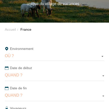
-
unique du village de vacances...
VTF,
des
offres
exclusives
et
Accueil
France
des
bons
plans
Environnement
pour
OÙ ?
vos
vacances
Date de début
!
QUAND ?
Il
Date de fin
suffit
QUAND ?
d’un
clic
Voyageurs
!