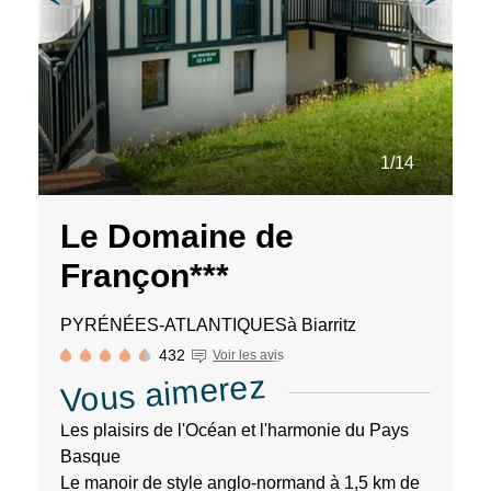
séjours
ou
conseils
pratiques
pour
bien
1/14
préparer
vos
prochaines
Le Domaine de
vacances.
Françon***
PYRÉNÉES-ATLANTIQUES
à Biarritz
Votre
adresse
432
Voir les avis
Vous aimerez
mail
Les plaisirs de l'Océan et l'harmonie du Pays
Basque
Le manoir de style anglo-normand à 1,5 km de