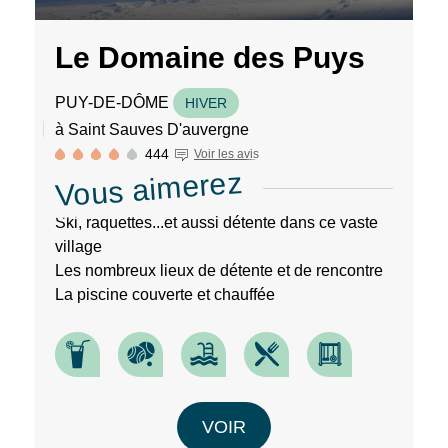
Le Domaine des Puys
RECHERCHER
PUY-DE-DÔME
HIVER
Une destination, un
à Saint Sauves D'auvergne
444
Voir les avis
hôtel...
Vous aimerez
Ski, raquettes...et aussi détente dans ce vaste
village
Les nombreux lieux de détente et de rencontre
La piscine couverte et chauffée
VOIR