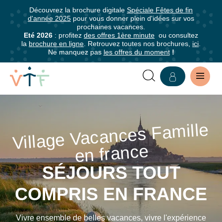
Découvrez la brochure digitale
Spéciale Fêtes de fin
✕
d'année 2025
pour vous donner plein d'idées sur vos
mer
prochaines vacances.
Abonnez-
Eté 2026
: profitez
des offres 1ère minute
ou consultez
la
brochure en ligne
. Retrouvez toutes nos brochures,
ici
.
vous
Ne manquez pas
les offres du moment
!
à
notre
newsletter
SÉJOURS
Abonnez-
VILLAGES
Village Vacances Fa
mille
vous
pour
VACANCES
en france
être
FAMILLE
informé·e
SÉJOURS TOUT
de
EN
COMPRIS EN FRANCE
tous
les
FRANCE
avantages
Vivre ensemble de belles vacances, vivre l'expérience