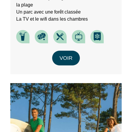
En
la plage
renseignant
Un parc avec une forêt classée
votre
La TV et le wifi dans les chambres
adresse
email
vous
acceptez
de
recevoir
la
VOIR
newsletter
de
VTF.
Vous
pouvez
vous
désinscrire
à
tout
moment
à
l’aide