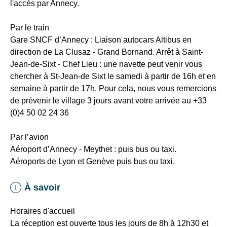
l'accès par Annecy.
Jean
de
Par le train
Sixt
Gare SNCF d’Annecy : Liaison autocars Altibus en
•
direction de La Clusaz - Grand Bornand. Arrêt à Saint-
Cours
Jean-de-Sixt - Chef Lieu : une navette peut venir vous
de
chercher à St-Jean-de Sixt le samedi à partir de 16h et en
ski
semaine à partir de 17h. Pour cela, nous vous remercions
ESF
de
prévenir le village 3 jours avant votre arrivée
au +33
:
(0)4 50 02 24 36
renseignements
et
Par l’avion
réservations
Aéroport d’Annecy - Meythet : puis bus ou taxi.
sur
Aéroports de Lyon et Genève puis bus ou taxi.
le
site
À savoir
ESF
La
Horaires d'accueil
Clusaz
La réception est ouverte tous les jours de 8h à 12h30 et
•