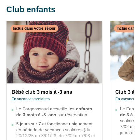
le
des
30/09/25
liens
Club enfants
de
Chèques
désinscription
ANCV
ou
Inclus dans votre séjour
Inclus dans v
acceptés.
en
Agréé
écrivant
✕
INCLUS
INCLUS
VACAF.
à
DANS
DANS
contact-
RGPD@vtf-
VOTRE
VOTRE
vacances.com.
SÉJOUR
SÉJOUR
Plus
d’info
Bébé
Club
sur
club
3
notre
3
à
Bébé club 3 mois à -3 ans
Club 3 à -
politique
mois
-17
En vacances scolaires
En vacances s
de
à
ans
confidentialité
Le Forgeassoud accueille
les enfants
Le Forgea
-3
sur
de 3 mois à -3 ans
sur réservation
En
de 3 à -1
la
vacances
ans
scolaires
scolaires
5 jours sur 7 et fonctionne uniquement
page
7/02 au 7
En
en période de vacances scolaires (du
mentions
jours et d
vacances
20/12/25 au 3/01/26, du 7/02 au 7/03 et
légales
scolaires
Le