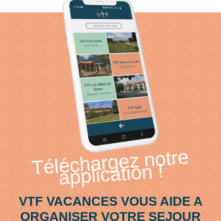
de
sixt
Téléchargez notre
application !
VTF VACANCES VOUS AIDE A
ORGANISER VOTRE SEJOUR