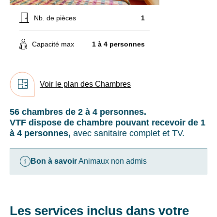
séjours
dans
ou
le
Nb. de pièces
1
conseils
cas
d'un
pratiques
Capacité max
1 à 4 personnes
adulte
pour
solo)
bien
préparer
Taxe
Voir le plan des Chambres
vos
de
séjour
prochaines
à
vacances.
56 chambres de 2 à 4 personnes.
régler
VTF dispose de chambre pouvant recevoir de 1
sur
à 4 personnes,
avec sanitaire complet et TV.
place.
Votre
Bons
adresse
Bon à savoir
Animaux non admis
plans
mail
20%
de
remise
sur
Les services inclus dans votre
votre