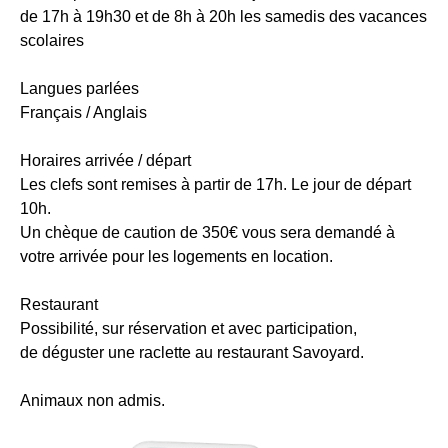
de 17h à 19h30 et de 8h à 20h les samedis des vacances
Navette
scolaires
gratuite
en
Langues parlées
vacances
Français / Anglais
scolaires
La
Horaires arrivée / départ
Clusaz
Les clefs sont remises à partir de 17h. Le jour de départ
&
10h.
Grand
Un chèque de caution de 350€ vous sera demandé à
Bornand
votre arrivée pour les logements en location.
•
2
Restaurant
pistes
Possibilité, sur réservation et avec participation,
de
de déguster une raclette au restaurant Savoyard.
luges
sur
Animaux non admis.
St
Jean