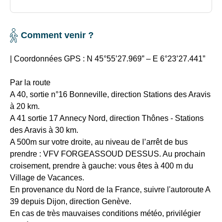
village
de
vacances
Comment venir ?
•
Location
|
Coordonnées GPS
: N 45°55’27.969” – E 6°23’27.441”
de
matériel
Par la route
à
A 40, sortie n°16 Bonneville, direction Stations des Aravis
tarifs
à 20 km.
préférentiels
A 41 sortie 17 Annecy Nord, direction Thônes - Stations
en
des Aravis à 30 km.
partenariat
A 500m sur votre droite, au niveau de l’arrêt de bus
avec
prendre : VFV FORGEASSOUD DESSUS. Au prochain
un
croisement, prendre à gauche: vous êtes à 400 m du
magasin
Village de Vacances.
de
En provenance du Nord de la France
, suivre l'autoroute A
sport
39 depuis Dijon, direction Genève.
à
En cas de très mauvaises conditions météo, privilégier
St