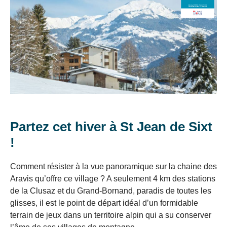
PARTENAIRE,
+ sur la Clef
VTF,
20 au
312
277
208
104
693 €
Verte et les
des
27/12/25
€
€
€
€
ST
critères de
offres
27/12/25
375
333
250
125
labellisation,
au
833 €
exclusives
JEAN
€
€
€
€
rendez-vous sur
3/01/26
et
:
laclefverte.org
3 au
DE
428
381
286
143
des
476 €
17/01/26
€
€
€
€
bons
SIXT
17 au
624
554
416
208
plans
693 €
31/01/26
€
€
€
€
pour
31/01 au
674
599
449
225
Partez cet hiver à St Jean de Sixt
vos
749 €
7/02/26
€
€
€
€
!
vacances
7 au
397
353
265
132
882 €
!
14/02/26
€
€
€
€
Comment résister à la vue panoramique sur la chaine des
14 au
800
711
533
267
889 €
Il
Aravis qu’offre ce village ? A seulement 4 km des stations
28/02/26
€
€
€
€
suffit
de la Clusaz et du Grand-Bornand, paradis de toutes les
28/02 au
680
605
454
227
756 €
d’un
glisses, il est le point de départ idéal d’un formidable
7/03/26
€
€
€
€
clic
terrain de jeux dans un territoire alpin qui a su conserver
7 au
542
482
361
181
!
602 €