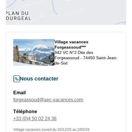
43
rouges,
43
bleues, 32
vertes
Village vacances
Forgeassoud***
942 VC N°2 Dite des
Infos
Forgeassoud - 74450 Saint-Jean-
de-Sixt
pratiques
ski
Nous contacter
•
Forfaits
Email
remontées
forgeassoud@aec-vacances.com
mécaniques
Téléphone
en
+33 (0)4 50 02 24 36
vente
au
Village vacances ouvert du 20/12/25 au 2/05/26