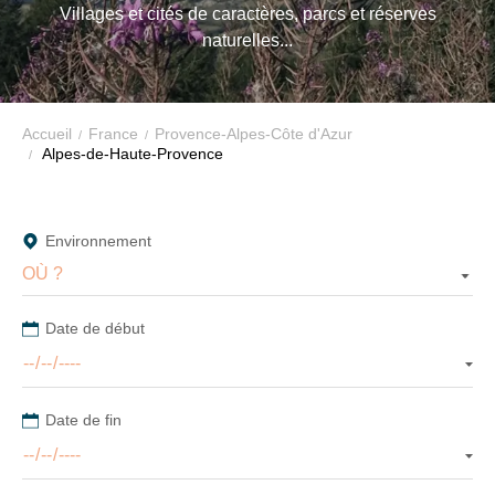
DE-
Villages et cités de caractères, parcs et réserves
VTF,
naturelles...
des
HAUTE-
offres
exclusives
PROVENCE
et
Accueil
France
Provence-Alpes-Côte d'Azur
AVEC
Alpes-de-Haute-Provence
des
bons
VTF
plans
Environnement
pour
OÙ ?
vos
vacances
Date de début
!
Il
suffit
Date de fin
d’un
clic
!