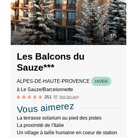
des
liens
de
désinscription
ou
en
1/5
écrivant
à
contact-
Les Balcons du
RGPD@vtf-
vacances.com.
Sauze***
Plus
d’info
sur
ALPES-DE-HAUTE-PROVENCE
HIVER
notre
à Le Sauze/Barcelonnette
politique
251
Voir les avis
de
Vous aimerez
confidentialité
sur
la
La terrasse solarium au pied des pistes
page
La proximité de l'Italie
mentions
Un village à taille humaine en coeur de station
légales