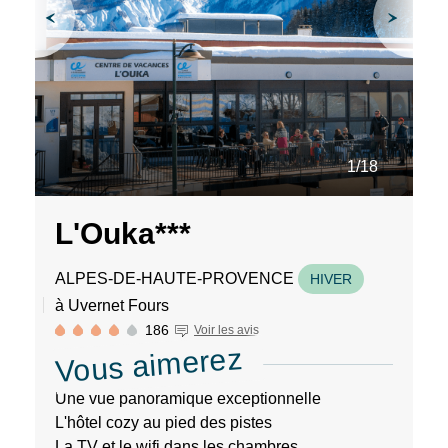
séjours
ou
conseils
pratiques
pour
bien
préparer
1/18
vos
prochaines
vacances.
L'Ouka***
ALPES-DE-HAUTE-PROVENCE
HIVER
Votre
à Uvernet Fours
adresse
186
Voir les avis
mail
Vous aimerez
Une vue panoramique exceptionnelle
L'hôtel cozy au pied des pistes
La TV et le wifi dans les chambres