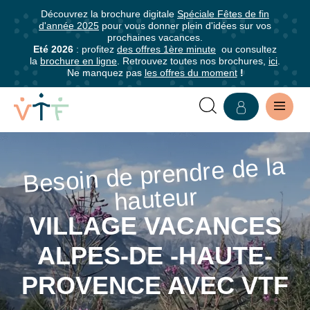
Découvrez la brochure digitale
Spéciale Fêtes de fin
✕
d'année 2025
pour vous donner plein d'idées sur vos
mer
prochaines vacances.
Abonnez-
Eté 2026
: profitez
des offres 1ère minute
ou consultez
la
brochure en ligne
. Retrouvez toutes nos brochures,
ici
.
vous
Ne manquez pas
les offres du moment
!
à
notre
newsletter
VOTRE
Besoin de prendre de la
Abonnez-
VILLAGE
vous
hauteur
pour
VACANCES
être
VILLAGE VACANCES
DANS
informé·e
ALPES-DE -HAUTE-
de
LES
tous
PROVENCE AVEC VTF
les
ALPES-
avantages